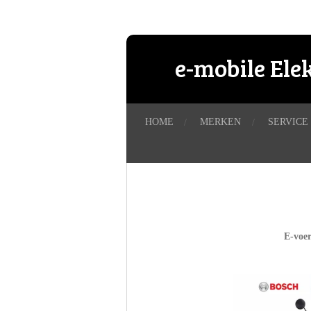
Ga
direct
naar
e-mobile Ele
de
hoofdinhoud
HOME
MERKEN
SERVICE
E-voer