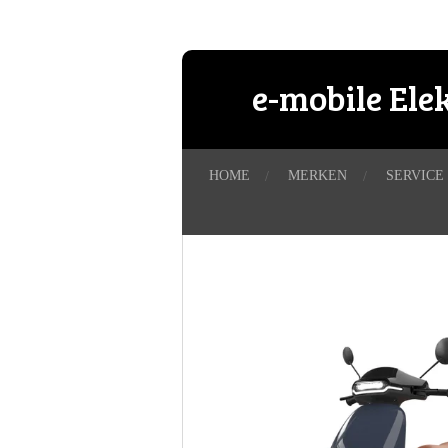
Ga
direct
naar
e-mobile Ele
de
hoofdinhoud
HOME
MERKEN
SERVICE