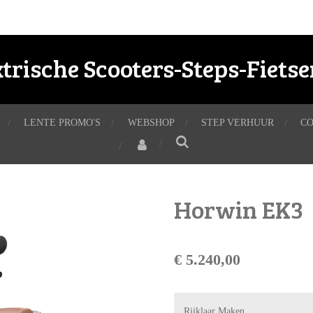
ktrische Scooters-Steps-Fiets
LENTE PROMO'S
WEBSHOP
STEP VERHUUR
C
Horwin EK3
€ 5.240,00
Rijklaar Maken