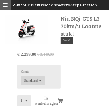
e-mobile Elektrische Scooters-Steps-Fietsen
Ga
Mechelen
direct
Niu NQi-GTS L3
naar
de
70km/u Laatste
hoofdinhoud
stuk !
Sale!
€ 2.299,00
€ 3.449,00
Range
In
winkelwagen