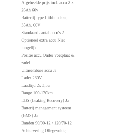
Afgebeelde prijs incl. accu 2 x
26Ah 60v
Battertij type Lithium-ion,
35Ah, 60V
Standaard aantal accu's 2
Optioneel extra accu Niet
mogelijk
Positie accu Onder voetplaat &
zadel
Uitneembare accu Ja
Lader 230V
Laadtijd 2x 3,5u
Range 100-120km
EBS (Braking Recovery) Ja
Batterij management systeem
(BMS) Ja
Banden 90/90-12 / 120/70-12
Achtervering Oliegevulde,