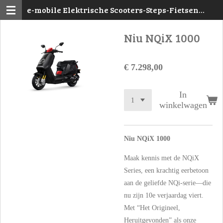
e-mobile Elektrische Scooters-Steps-Fietsen
Ga
Mechelen
direct
Niu NQiX 1000
naar
de
hoofdinhoud
€ 7.298,00
In
winkelwagen
Niu NQiX 1000
Maak kennis met de NQiX
Series, een krachtig eerbetoon
aan de geliefde NQi-serie—die
nu zijn 10e verjaardag viert.
Met “Het Origineel,
Heruitgevonden” als onze