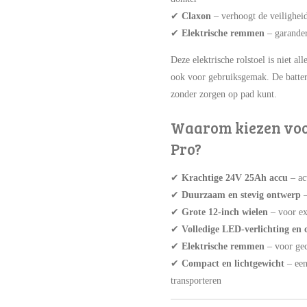
✔
Claxon
– verhoogt de veilighe
✔
Elektrische remmen
– garander
Deze elektrische rolstoel is niet a
ook voor gebruiksgemak. De batterij
zonder zorgen op pad kunt.
Waarom kiezen voo
Pro?
✔
Krachtige 24V 25Ah accu
– ac
✔
Duurzaam en stevig ontwerp
✔
Grote 12-inch wielen
– voor ext
✔
Volledige LED-verlichting en 
✔
Elektrische remmen
– voor gec
✔
Compact en lichtgewicht
– ee
transporteren