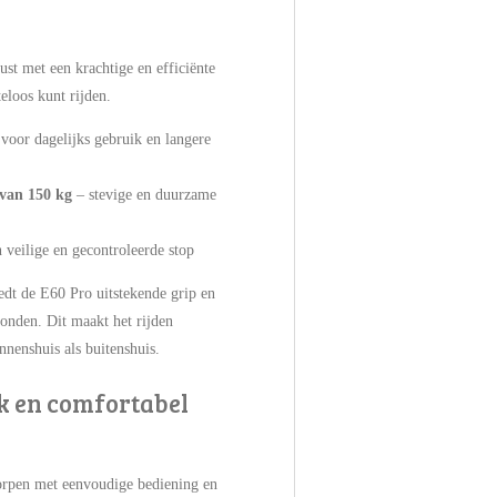
st met een krachtige en efficiënte
eloos kunt rijden.
 voor dagelijks gebruik en langere
van 150 kg
– stevige en duurzame
 veilige en gecontroleerde stop
edt de E60 Pro uitstekende grip en
gronden. Dit maakt het rijden
nnenshuis als buitenshuis.
k en comfortabel
rpen met eenvoudige bediening en