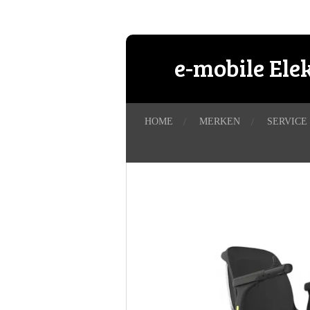
Ga
direct
naar
e-mobile Ele
de
hoofdinhoud
HOME
MERKEN
SERVICE