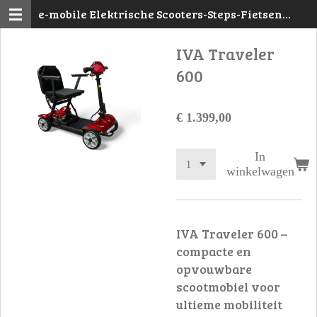
e-mobile Elektrische Scooters-Steps-Fietsen
Ga
Mechelen
direct
IVA Traveler
naar
de
600
hoofdinhoud
€ 1.399,00
In
winkelwagen
IVA Traveler 600 –
compacte en
opvouwbare
scootmobiel voor
ultieme mobiliteit