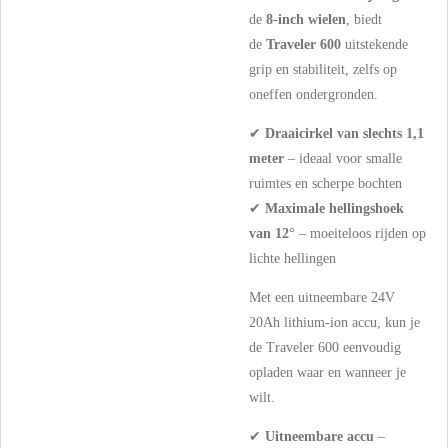
de
8-inch wielen
, biedt
de
Traveler 600
uitstekende
grip en stabiliteit, zelfs op
oneffen ondergronden.
✔
Draaicirkel van slechts 1,1
meter
– ideaal voor smalle
ruimtes en scherpe bochten
✔
Maximale hellingshoek
van 12°
– moeiteloos rijden op
lichte hellingen
Met een uitneembare 24V
20Ah lithium-ion accu, kun je
de Traveler 600 eenvoudig
opladen waar en wanneer je
wilt.
✔
Uitneembare accu
–